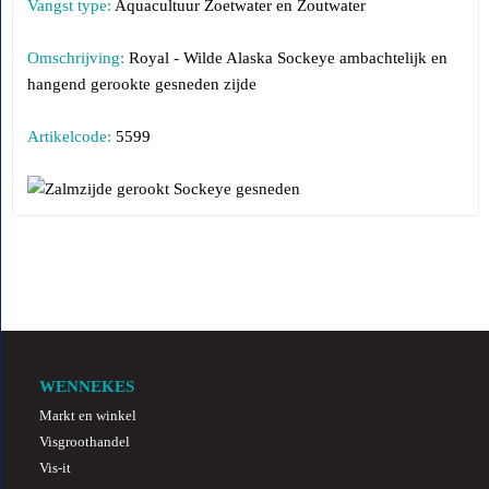
Vangst type:
Aquacultuur Zoetwater en Zoutwater
Omschrijving:
Royal - Wilde Alaska Sockeye ambachtelijk en
hangend gerookte gesneden zijde
Artikelcode:
5599
WENNEKES
Markt en winkel
Visgroothandel
Vis-it